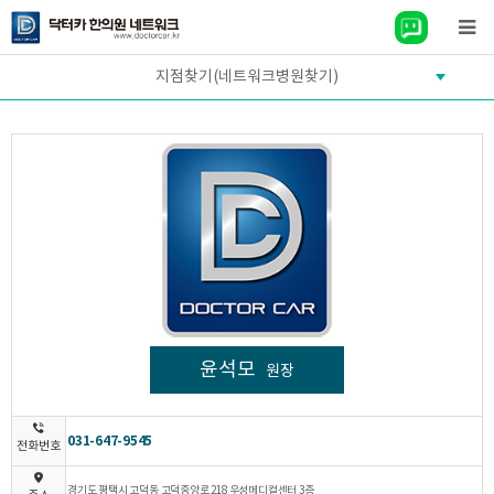
지점찾기(네트워크병원찾기)
윤석모
원장
031-647-9545
전화번호
경기도 평택시 고덕동 고덕중앙로 218 우성메디컬센터 3층