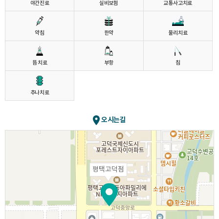
야간진료
실비보험
교통사고치료
약침
한약
물리치료
뜸 치료
부항
침
추나치료
오시는길
평택고덕점