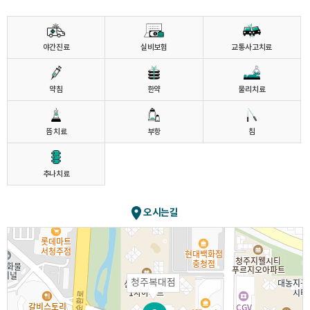
야간진료
실비보험
교통사고치료
약침
한약
물리치료
뜸 치료
부항
침
추나치료
오시는길
청주복대점