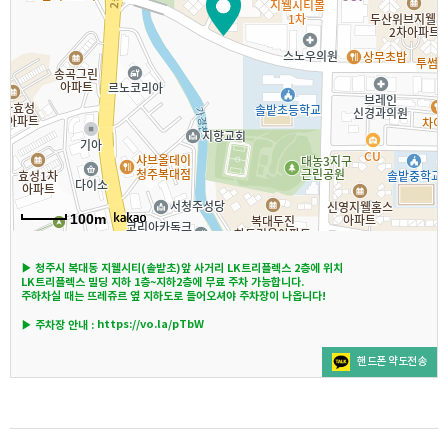
100m
▶ 청주시 복대동 지웰시티(솔밭초)앞 사거리 LK트리플렉스 2층에 위치
LK트리플렉스 빌딩 지하 1층~지하2층에 무료 주차 가능합니다.
주하차실 때는 뜨레쥬르 옆 지하도로 들어오셔야 주차장이 나옵니다!
https://vo.la/pTbW
▶
주차장 안내 :
핸드폰 약도전송