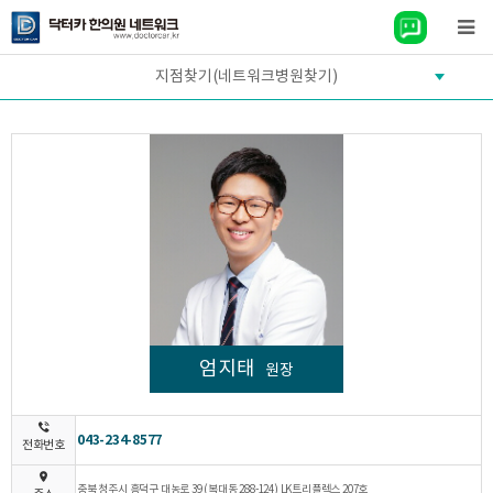
지점찾기(네트워크병원찾기)
엄지태
원장
043-234-8577
전화번호
충북 청주시 흥덕구 대농로 39 (복대동 288-124) LK트리플렉스 207호