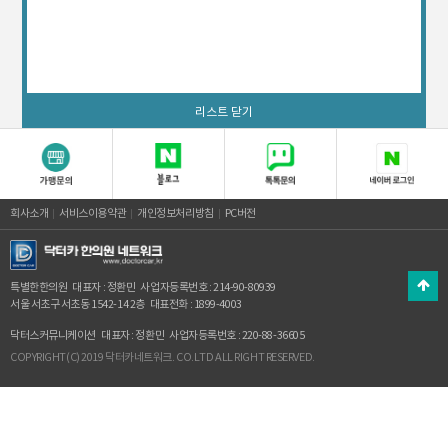
리스트 닫기
회사소개
서비스이용약관
개인정보처리방침
PC버전
특별한한의원
대표자 : 정환민
사업자등록번호 : 214-90-80939
서울 서초구 서초동 1542-14 2층
대표전화 : 1899-4003
닥터스커뮤니케이션
대표자 : 정환민
사업자등록번호 : 220-88-36605
COPYRIGHT(C) 2019 닥터카네트워크. CO.LTD ALL RIGHT RESERVED.