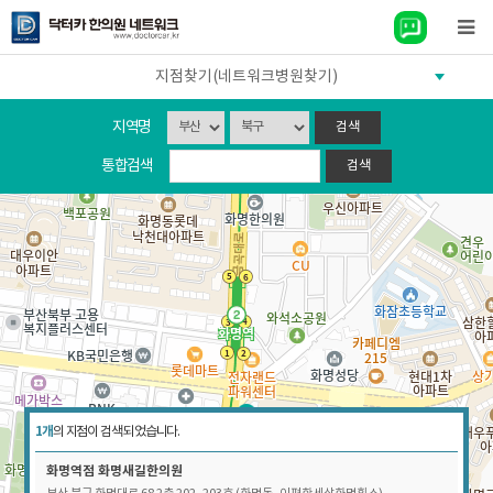
지점찾기(네트워크병원찾기)
지역명
통합검색
1개
의 지점이 검색 되었습니다.
화명역점
화명새길한의원