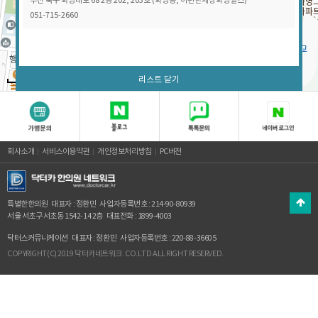
부산 북구 화명대로 68 2층 202, 203호 (화명동, 이편한세상화명힐스)
051-715-2660
리스트 닫기
100m
회사소개
서비스이용약관
개인정보처리방침
PC버전
특별한한의원
대표자 : 정환민
사업자등록번호 : 214-90-80939
서울 서초구 서초동 1542-14 2층
대표전화 : 1899-4003
닥터스커뮤니케이션
대표자 : 정환민
사업자등록번호 : 220-88-36605
COPYRIGHT(C) 2019 닥터카네트워크. CO.LTD ALL RIGHT RESERVED.