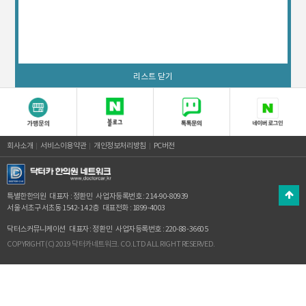
리스트 닫기
회사소개
서비스이용약관
개인정보처리방침
PC버전
특별한한의원
대표자 : 정환민
사업자등록번호 : 214-90-80939
서울 서초구 서초동 1542-14 2층
대표전화 : 1899-4003
닥터스커뮤니케이션
대표자 : 정환민
사업자등록번호 : 220-88-36605
COPYRIGHT(C) 2019 닥터카네트워크. CO.LTD ALL RIGHT RESERVED.