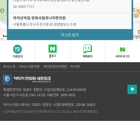
서울시 강서구 화곡로 420 (등촌동 628-1) 통산빌딩 4층
02-3665-7717
까치산역점
경희사람과나무한의원
서울특별시 강서구 강서로 63 경암빌딩 2~5 층
02-2604-3700
리스트 닫기
100m
마곡역점
마곡편한몸한의원
서울시 강서구 공항대로 124 (마곡동 746) 마곡엠밸리11단지상가 1층
02-6734-1001
회사소개
서비스이용약관
개인정보처리방침
PC버전
특별한한의원
대표자 : 정환민
사업자등록번호 : 214-90-80939
서울 서초구 서초동 1542-14 2층
대표전화 : 1899-4003
닥터스커뮤니케이션
대표자 : 정환민
사업자등록번호 : 220-88-36605
COPYRIGHT(C) 2019 닥터카네트워크. CO.LTD ALL RIGHT RESERVED.