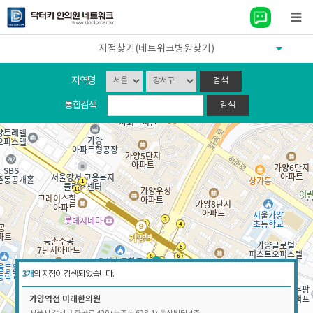
지점찾기(네트워크병원찾기)
지역명
통합검색
3개
의 지점이 검색 되었습니다.
가양역점
미래한의원