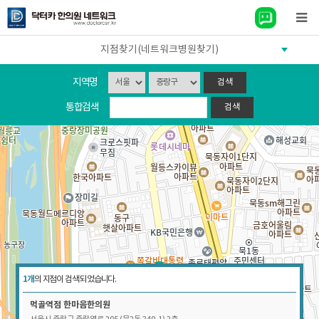
지점찾기(네트워크병원찾기)
지역명
통합검색
1개
의 지점이 검색 되었습니다.
먹골역점
한마음한의원