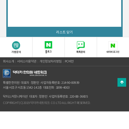
리스트 닫기
회사소개
서비스이용약관
개인정보처리방침
PC버전
특별한한의원
대표자 : 정환민
사업자등록번호 : 214-90-80939
서울 서초구 서초동 1542-14 2층
대표전화 : 1899-4003
닥터스커뮤니케이션
대표자 : 정환민
사업자등록번호 : 220-88-36605
COPYRIGHT(C) 2019 닥터카네트워크. CO.LTD ALL RIGHT RESERVED.