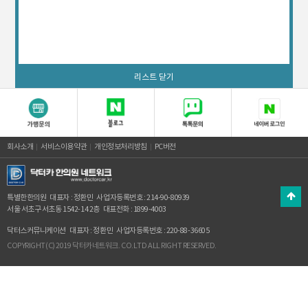
리스트 닫기
회사소개
서비스이용약관
개인정보처리방침
PC버전
특별한한의원
대표자 : 정환민
사업자등록번호 : 214-90-80939
서울 서초구 서초동 1542-14 2층
대표전화 : 1899-4003
닥터스커뮤니케이션
대표자 : 정환민
사업자등록번호 : 220-88-36605
COPYRIGHT(C) 2019 닥터카네트워크. CO.LTD ALL RIGHT RESERVED.