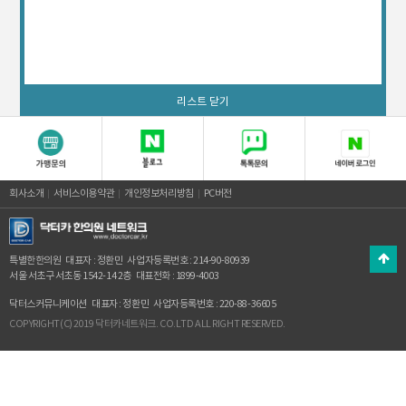
리스트 닫기
회사소개
서비스이용약관
개인정보처리방침
PC버전
특별한한의원
대표자 : 정환민
사업자등록번호 : 214-90-80939
서울 서초구 서초동 1542-14 2층
대표전화 : 1899-4003
닥터스커뮤니케이션
대표자 : 정환민
사업자등록번호 : 220-88-36605
COPYRIGHT(C) 2019 닥터카네트워크. CO.LTD ALL RIGHT RESERVED.